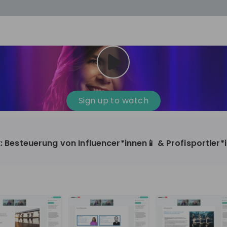
cess
Company culture
Day in the life
Events
Sign up to watch
12
oup
Sunrise
ick: Besteuerung von Influencer*innen📱 & Profisportler
aug
plorers Program
Innovation, Unfiltered: AI & T
- United States
Sunrise
national passionate
Curious how innovation and AI m
t and creating lasting
ideas to real impact? Join our Live Stream and
discover how Sunrise is shaping th
ment
+ 13
EN
Information technology
roup Explorers
through innovation. Hear directly
ortunities to gain
our experts, explore real AI projec