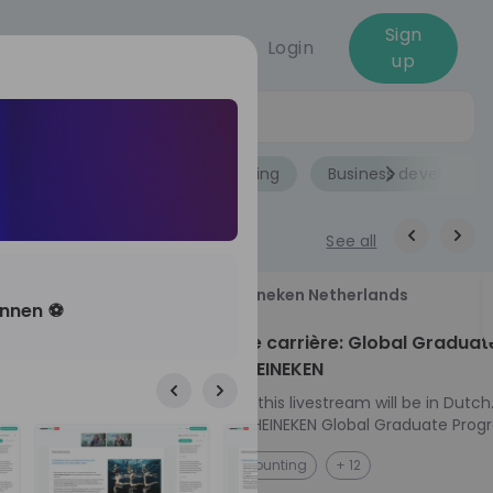
Sign
Login
up
Jobs
Role
Accounting
Business developme
See all
18
Heineken Netherlands
*innen ⚽
aug
ech at
Kickstart je carrière: Global Graduat
Program HEINEKEN
ove from
Please note: this livestream will be in Dutch
Ontdek het HEINEKEN Global Graduate Prog
e future
Jouw Wereldwijde Carrière Start Hier! 🌍 Ben jij
NL
Accounting
+ 12
 from one of
klaar voor een avontuur dat jouw carrière 
ts, and enjoy
vliegende start geeft? Maak kennis met he