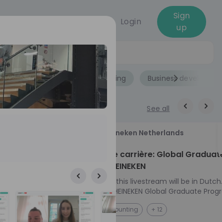
Sign
Login
up
Jobs
Role
Accounting
Business developme
See all
18
Heineken Netherlands
aug
ech at
Kickstart je carrière: Global Graduat
Program HEINEKEN
ove from
Please note: this livestream will be in Dutch
Ontdek het HEINEKEN Global Graduate Prog
e future
Jouw Wereldwijde Carrière Start Hier! 🌍 Ben jij
NL
Accounting
+ 12
 from one of
klaar voor een avontuur dat jouw carrière 
ts, and enjoy
vliegende start geeft? Maak kennis met he