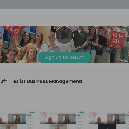
cess
Company culture
Day in the life
Events
Sign up to watch
12
oup
Sunrise
kauf“ – es ist Business Management!
aug
plorers Program
Innovation, Unfiltered: AI & T
- United States
Sunrise
national passionate
Curious how innovation and AI m
t and creating lasting
ideas to real impact? Join our Live Stream and
discover how Sunrise is shaping th
ment
+ 13
EN
Information technology
roup Explorers
through innovation. Hear directly
ortunities to gain
our experts, explore real AI projec