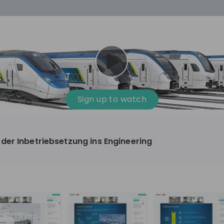
cess
Company culture
Day in the life
Events
Sign up to watch
12
oup
Sunrise
der Inbetriebsetzung ins Engineering
aug
plorers Program
Innovation, Unfiltered: AI & T
- United States
Sunrise
national passionate
Curious how innovation and AI m
t and creating lasting
ideas to real impact? Luca leads IT demand
and delivery at Sunrise, reporting 
ment
+ 13
EN
Information technology
roup Explorers
CIO. His current mission: bringing A
ortunities to gain
phase of the software lifecycle -