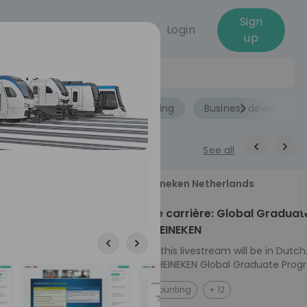
Sign
Login
up
Jobs
Role
Accounting
Business developme
See all
18
Heineken Netherlands
aug
ech at
Kickstart je carrière: Global Graduat
Program HEINEKEN
ove from
Please note: this livestream will be in Dutch
Ontdek het HEINEKEN Global Graduate Prog
directly to the
Jouw Wereldwijde Carrière Start Hier! 🌍 Ben jij
NL
Accounting
+ 12
I into every
klaar voor een avontuur dat jouw carrière 
 from planning
vliegende start geeft? Maak kennis met he