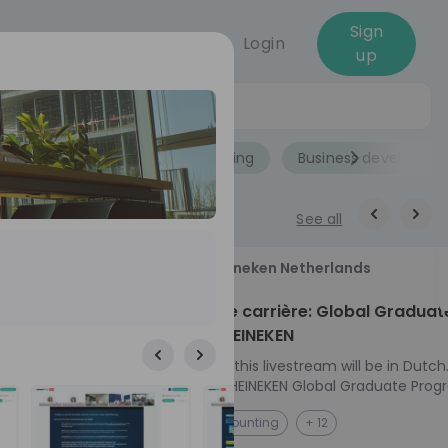
Sign
Login
up
Jobs
Role
Accounting
Business developme
See all
18
Heineken Netherlands
aug
ech at
Kickstart je carrière: Global Graduat
Program HEINEKEN
ove from
Please note: this livestream will be in Dutch
Ontdek het HEINEKEN Global Graduate Prog
e future
Jouw Wereldwijde Carrière Start Hier! 🌍 Ben jij
NL
Accounting
+ 12
 from one of
klaar voor een avontuur dat jouw carrière 
ts, and enjoy
vliegende start geeft? Maak kennis met he