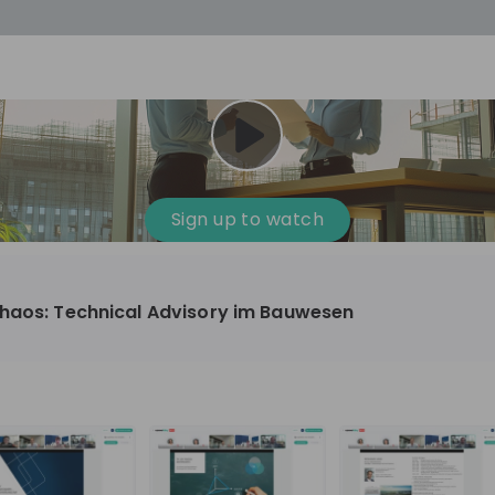
cess
Company culture
Day in the life
Events
Sign up to watch
12
oup
Sunrise
Chaos: Technical Advisory im Bauwesen
aug
plorers Program
Innovation, Unfiltered: AI & T
- United States
Sunrise
national passionate
Curious how innovation and AI m
t and creating lasting
ideas to real impact? Join our Live Stream and
discover how Sunrise is shaping th
ment
+ 13
EN
Information technology
roup Explorers
through innovation. Hear directly
ortunities to gain
our experts, explore real AI projec