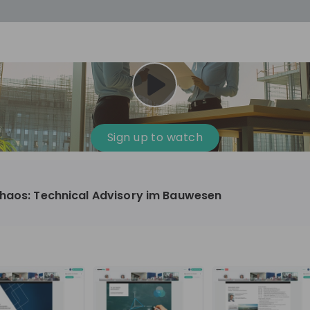
cess
Company culture
Day in the life
Events
Sign up to watch
12
oup
Sunrise
Chaos: Technical Advisory im Bauwesen
aug
plorers Program
Innovation, Unfiltered: AI & T
- United States
Sunrise
national passionate
Curious how innovation and AI m
t and creating lasting
ideas to real impact? Join our Live Stream and
discover how Sunrise is shaping th
ment
+ 13
EN
Information technology
roup Explorers
through innovation. Hear directly
ortunities to gain
our experts, explore real AI projec