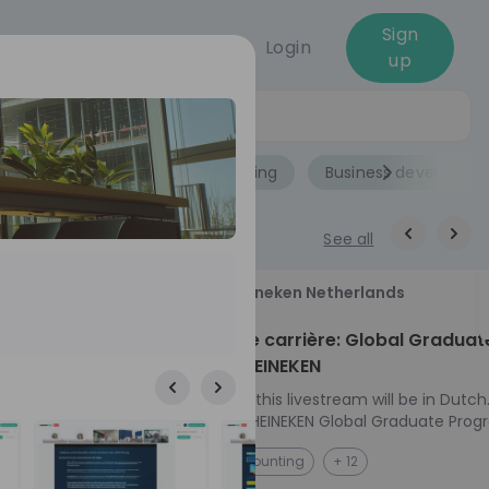
Sign
Login
up
Jobs
Role
Accounting
Business developme
See all
18
Heineken Netherlands
aug
ech at
Kickstart je carrière: Global Graduat
Program HEINEKEN
ove from
Please note: this livestream will be in Dutch
Ontdek het HEINEKEN Global Graduate Prog
e future
Jouw Wereldwijde Carrière Start Hier! 🌍 Ben jij
NL
Accounting
+ 12
 from one of
klaar voor een avontuur dat jouw carrière 
ts, and enjoy
vliegende start geeft? Maak kennis met he