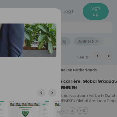
Sign
Login
up
Jobs
Role
Accounting
Business developme
See all
18
Heineken Netherlands
aug
ech at
Kickstart je carrière: Global Graduat
Program HEINEKEN
ove from
Please note: this livestream will be in Dutch
Ontdek het HEINEKEN Global Graduate Prog
directly to the
Jouw Wereldwijde Carrière Start Hier! 🌍 Ben jij
NL
Accounting
+ 12
I into every
klaar voor een avontuur dat jouw carrière 
 from planning
vliegende start geeft? Maak kennis met he