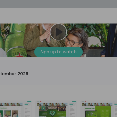
cess
Company culture
Day in the life
Events
Sign up to watch
12
oup
Sunrise
eptember 2026
aug
plorers Program
Innovation, Unfiltered: AI & T
- United States
Sunrise
national passionate
Curious how innovation and AI m
t and creating lasting
ideas to real impact? Luca leads IT demand
and delivery at Sunrise, reporting 
ment
+ 13
EN
Information technology
roup Explorers
CIO. His current mission: bringing A
ortunities to gain
phase of the software lifecycle -