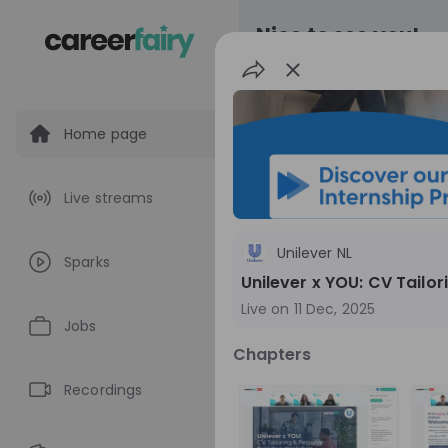
Nice to see you!
Home page
All
Application pro
Live streams
Live streams
Unilever NL
Sparks
World Bank Gr
Unilever x YOU: CV Tailo
Live on
11 Dec, 2025
World Bank Group Ex
Jobs
Information Session 
Chapters
Nationals
Are you a United States 
about global developmen
Recordings
impact? Join our live Information Session to
EN
Product manage
explore the World Bank G
Program and discover opp