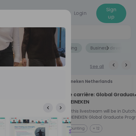
Sign
Login
up
Jobs
Role
Accounting
Business developme
See all
18
Heineken Netherlands
aug
ech at
Kickstart je carrière: Global Graduat
Program HEINEKEN
ove from
Please note: this livestream will be in Dutch
Ontdek het HEINEKEN Global Graduate Prog
e future
Jouw Wereldwijde Carrière Start Hier! 🌍 Ben jij
NL
Accounting
+ 12
 from one of
klaar voor een avontuur dat jouw carrière 
ts, and enjoy
vliegende start geeft? Maak kennis met he