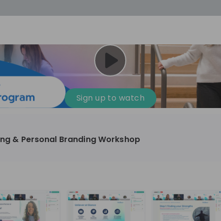
cess
Company culture
Day in the life
Events
Sign up to watch
12
oup
Sunrise
ring & Personal Branding Workshop
aug
plorers Program
Innovation, Unfiltered: AI & T
- United States
Sunrise
national passionate
Curious how innovation and AI m
t and creating lasting
ideas to real impact? Join our Live Stream and
discover how Sunrise is shaping th
ment
+ 13
EN
Information technology
roup Explorers
through innovation. Hear directly
ortunities to gain
our experts, explore real AI projec