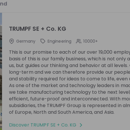
äbischen
Trainee beim schwäbischen
and
en TRUMPF
Innovationsgaranten TRUMPF
Wie mutig bist du? Als
rnehmen für
Hochtechnologieunternehmen für
d Lasertechnik
Werkzeugmaschinen und Lasertechnik
TRUMPF SE + Co. KG
lopment
+ 5
DE
Data & analytics
+ 7
die sich neuen
suchen wir Menschen, die sich neuen
t frischem Denken
Herausforderungen mit frischem Denken
ln stellen. Dafür
und tatkräftigem Handeln stellen. Dafür
Germany
Engineering
10000+
e Freiräume, mutige
ermöglichen wir dir die Freiräume, mutige
This is our promise to each of our over 19,000 empl
ilienunternehmen
Ideen in unserem Familienunternehmen
basis of this is our family business, which is not onl
am mit dir wollen
einzubringen. Gemeinsam mit dir wollen
zung der fertigenden
wir die digitale Vernetzung der fertigende
us, but guides our thinking and behavior at all levels.
. Unsere
Industrie vorantreiben. Unsere
Stay up-to-date. A
long-term and we can therefore provide our people
estaltungswille
Leidenschaft und der Gestaltungswille
and stability required for ideas to come to life, eve
 Garanten für
machen uns dabei zum Garanten für
As one of the market and technology leaders in mach
Create an account to receive personalised inv
 das weltweit an
Innovationskraft – und das weltweit an
we take manufacturing technology to the next level,
 Trainee
über 70 TRUMPF Standorten. Beim Trainee
streams and job openin
efficient, future-proof and interconnected. With mo
ch um unser 18-
Program handelt es sich um unser 18-
rogramm in der du
monatiges Rotationsprogramm in der du
subsidiaries, the TRUMPF Group is represented in alm
 Ausland
TRUMPF im In- und Ausland kennenlernst.
of Europe, North and South America, and Asia.
Join CareerFairy
 deinen
Gestalte deinen persönlichen Karrierepfa
pfad bei TRUMPF
bei TRUMPF durch verschiedene Einsätze
Discover
TRUMPF SE + Co. KG
nsätze und starte
und starte danach in deiner