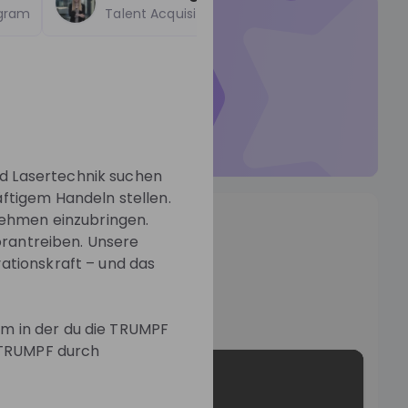
ogram
Talent Acquisition Graduate Program
ticed by
TRUMPF SE +
r Talent Pool so they can
t to you.
Talent Pool
d Lasertechnik suchen
ftigem Handeln stellen.
os
nehmen einzubringen.
orantreiben. Unsere
ationskraft – und das
+
8
o
m in der du die TRUMPF
i TRUMPF durch