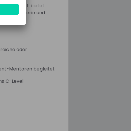
arrierestart bietet.
ogram Managerin und
reiche oder
ment-Mentoren begleitet
ins C-Level