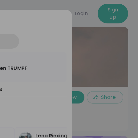
Sign
Login
up
ten TRUMPF
s
Follow
Share
Lena Riexinger