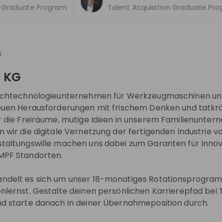
 Graduate Program
Live streams
Recordings
Talent Acquisition Graduate Pr
Mentors
Get no
Co. KG
Join thei
m
reach ou
e to each of our over 19,000
. KG
Join 
e. The basis of this is our family
 Hochtechnologieunternehmen für Werkzeugmaschinen un
 not only a type of company for us,
neuen Herausforderungen mit frischem Denken und tatkrä
nking and behavior at all levels. Our
Phot
r die Freiräume, mutige Ideen in unserem Familienunter
s long-term and we can therefore
 wir die digitale Vernetzung der fertigenden Industrie v
e with the confidence and stability
staltungswille machen uns dabei zum Garanten für Innov
 to come to life, even
MPF Standorten.
es. As one of the market and
Vide
ndelt es sich um unser 18-monatiges Rotationsprogram
s in machine tools and lasers, we
enlernst. Gestalte deinen persönlichen Karrierepfad be
g technology to the next level,
nd starte danach in deiner Übernahmeposition durch.
icient, future-proof and