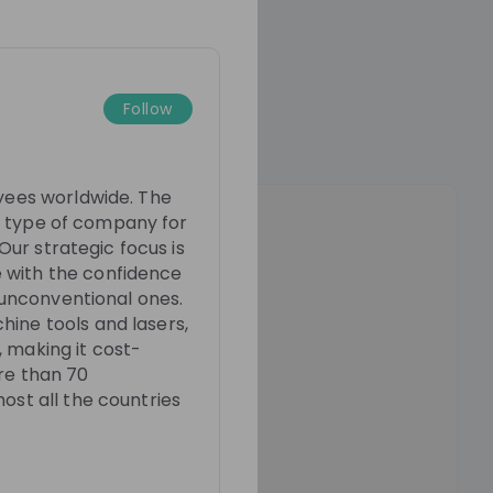
Follow
oyees worldwide. The
y a type of company for
n
 Our strategic focus is
lways.
 with the confidence
n unconventional ones.
ine tools and lasers,
itations to career live
 making it cost-
gs
re than 70
ost all the countries
d