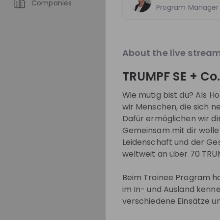
Companies
Overview
Program Manager
Jobs
About
About the live strea
This is our promis
TRUMPF SE + Co
employees worldwid
Wie mutig bist du? Als
business, which is
wir Menschen, die sich 
but guides our thi
Dafür ermöglichen wir di
strategic focus i
Gemeinsam mit dir wollen
provide our peopl
Leidenschaft und der Ge
required for ideas
weltweit an über 70 TRU
unconventional on
Beim Trainee Program ha
technology leader
im In- und Ausland kenn
take manufacturin
verschiedene Einsätze u
making it cost-eff