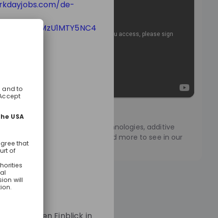
rkdayjobs.com/de-
GW77D*MTY4MzU1MTY5NC4
uates
us!
unching, laser cutting, laser technologies, additive
ring, quantum technologies and more to see in our
 video.
hmen?
m und einen Einblick in