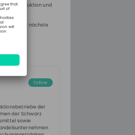
chwarz Produktion und
ps für deine nächste
Follow
Emmez
Recruiting at
RODUKTION
uktionsbetriebe der
hmen der Schwarz
smittel sowie
 Handelsunternehmen
rischungsgetränken