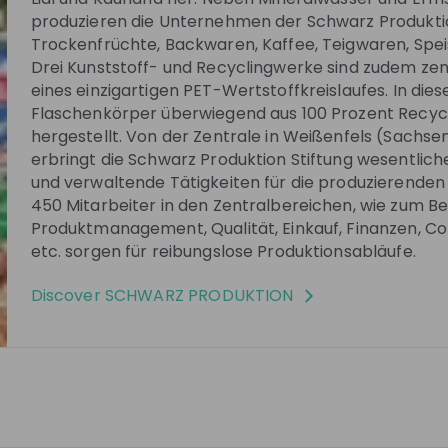
produzieren die Unternehmen der Schwarz Produkti
Trockenfrüchte, Backwaren, Kaffee, Teigwaren, Speis
Drei Kunststoff- und Recyclingwerke sind zudem zen
re no upcoming live streams
eines einzigartigen PET-Wertstoffkreislaufes. In di
w the company to receive their updates on
Flaschenkörper überwiegend aus 100 Prozent Recyc
upcoming live streams!
hergestellt. Von der Zentrale in Weißenfels (Sachse
erbringt die Schwarz Produktion Stiftung wesentlich
Follow
und verwaltende Tätigkeiten für die produzierende
450 Mitarbeiter in den Zentralbereichen, wie zum Bei
Produktmanagement, Qualität, Einkauf, Finanzen, Cont
See all
etc. sorgen für reibungslose Produktionsabläufe.
55:29
2 years ago
03:57:46
Discover
SCHWARZ PRODUKTION
TION
SCHWARZ PRODUKTION
e in die Schwarz
Wir liefern Einblicke in deine
Karrieremöglichkeiten bei der
Schwarz Produktion
st zu den Besten
Dein Anspruch: Du willst zu den Besten
erfekt – unser
gehören? Das matcht perfekt – unser
iche. Durch
Anspruch ist genau der gleiche. Durch
logistics
+ 8
DE
Supply chain & logistics
+ 8
Zuverlässigkeit und
Top-Qualität, höchste Zuverlässigkeit un