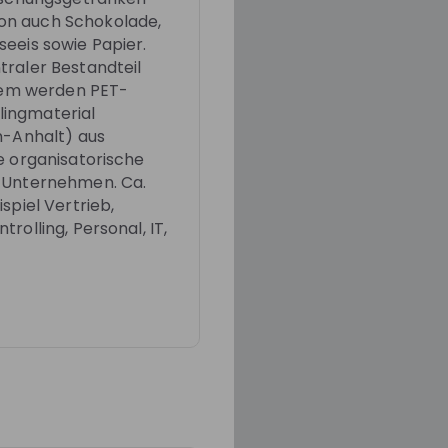
on auch Schokolade,
eeis sowie Papier.
traler Bestandteil
esem werden PET-
lingmaterial
n-Anhalt) aus
e organisatorische
n Unternehmen. Ca.
spiel Vertrieb,
rolling, Personal, IT,
d