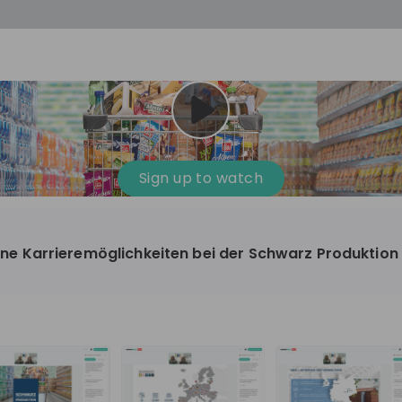
Sign up to watch
deine Karrieremöglichkeiten bei der Schwarz Produktion
UKTION
ufacturing
3'001-10'000