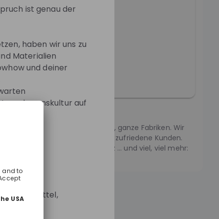
pruch ist genau der
tzen, haben wir uns zu
nd Materialien
Knowhow und deiner
.
rwarten
Unternehmenskultur auf
d Schwarz Produktion.
n innovative Ideen, neue Produkte, ganze Fabriken. Wir
lle Regale, volle Kühlschränke, voll zufriedene Kunden.
n Arbeitsplätze, Perspektiven, Stolz … und viel, viel mehr:
chwarz-produktion.com.
ür Lebensmittel,