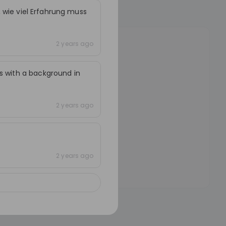
, wie viel Erfahrung muss
e
.
2 years ago
d
lways.
s with a background in
itations to career live
.
2 years ago
gs
2 years ago