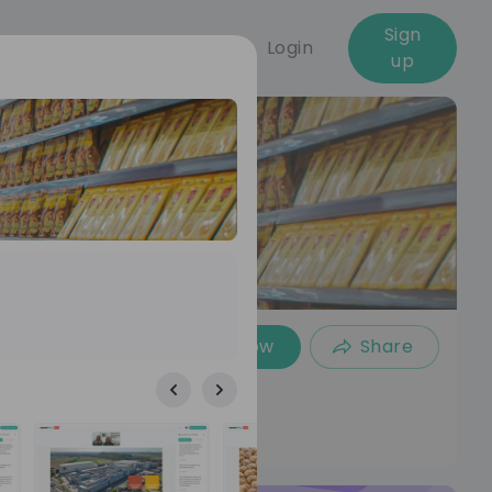
Sign
Login
up
Follow
Share