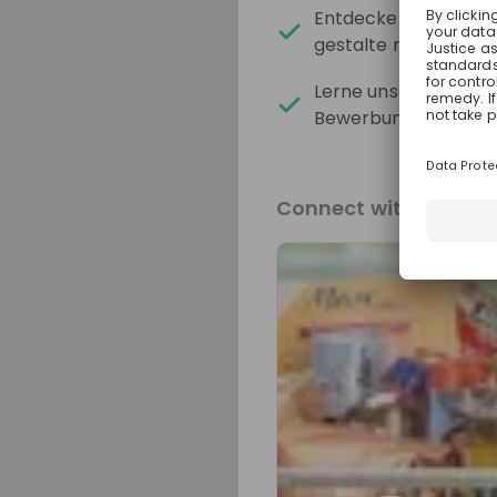
Entdecke die vielfä
gestalte mit deinen I
Sign up now!
Lerne unseren Bewer
Bewerbung.
Mentors
Connect with Our Br
Chantal K
Recruiter at
SCH
PRODUKTIO
Live streams