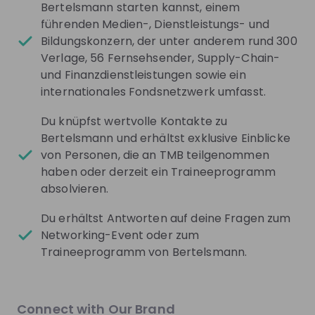
Live streams
Bertelsmann starten kannst, einem
führenden Medien-, Dienstleistungs- und
Bildungskonzern, der unter anderem rund 300
Verlage, 56 Fernsehsender, Supply-Chain-
und Finanzdienstleistungen sowie ein
internationales Fondsnetzwerk umfasst.
There are no upcoming live streams
Make sure to follow the company to receive their
Du knüpfst wertvolle Kontakte zu
updates on upcoming live streams!
Bertelsmann und erhältst exklusive Einblicke
von Personen, die an TMB teilgenommen
Follow
haben oder derzeit ein Traineeprogramm
absolvieren.
Recordings
See all
5 months ago
01:10:34
1 yea
Du erhältst Antworten auf deine Fragen zum
Networking-Event oder zum
Bertelsmann SE & Co. KGaA
Be
Traineeprogramm von Bertelsmann.
Dein Karrierestart bei Bertelsmann:
Schla
Orientierung und Insights
– bei
Du stehst am Anfang deiner Karriere und möchtest
Du möc
Connect with Our Brand