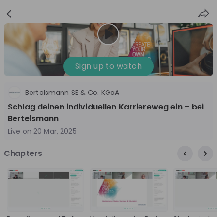
Sign
Login
up
Sign up to watch
Bertelsmann SE & Co. KGaA
Follow
Share
Schlag deinen individuellen Karriereweg ein – bei
Bertelsmann
Bertelsmann SE & Co. KGaA
Live on
20 Mar, 2025
Germany
Chapters
Media, Technology & IT, Education
10'000+
Overview
Jobs
Live streams
Recordings