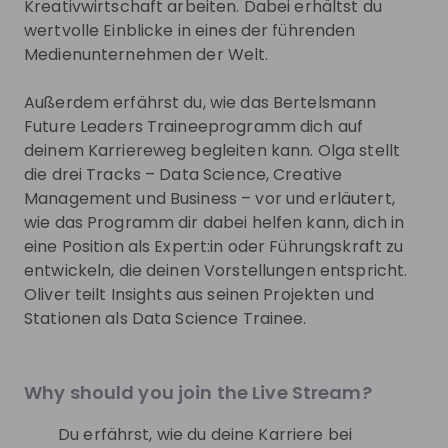
Kreativwirtschaft arbeiten. Dabei erhältst du
wertvolle Einblicke in eines der führenden
Be the first to know about job openings
Medienunternehmen der Welt.
Get tailored stream recommendations
Außerdem erfährst du, wie das Bertelsmann
Sign up now!
Future Leaders Traineeprogramm dich auf
deinem Karriereweg begleiten kann. Olga stellt
die drei Tracks – Data Science, Creative
Mentors
See all
Management und Business – vor und erläutert,
wie das Programm dir dabei helfen kann, dich in
eine Position als Expert:in oder Führungskraft zu
entwickeln, die deinen Vorstellungen entspricht.
Oliver teilt Insights aus seinen Projekten und
Olga Ongsiek
Oliver Böhler
Employer Branding & Talent
Data Science Traine
Acquisition Bertelsmann at
Bertelsmann Future Lea
Why should you join the Live Stream?
Bertelsmann SE & Co. KGaA
at
Bertelsmann SE & 
KGaA
Du erfährst, wie du deine Karriere bei