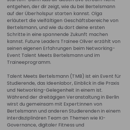
entgehen, der dir zeigt, wie du bei Bertelsmann
auf der Überholspur starten kannst. Olga
erläutert die vielfältigen Geschäftsbereiche von
Would you like to find out more about your career
Bertelsmann, und wie du dort deine ersten
opportunities at Bertelsmann? Then visit our career
Schritte in eine spannende Zukunft machen
page or send an e-mail to our recruiting team:
kannst. Future Leaders Trainee Oliver erzählt von
createyourowncareer@bertelsmann.com
seinen eigenen Erfahrungen beim Networking-
Event Talent Meets Bertelsmann und im
Traineeprogramm.
Get noticed by
Bertelsmann SE & Co.
KGaA
Talent Meets Bertelsmann (TMB) ist ein Event für
Studierende, das Ideenlabor, Einblick in die Praxis
Join their Talent Pool so they can reach out to
und Networking-Gelegenheit in einem ist.
you.
Während der dreitägigen Veranstaltung in Berlin
wirst du gemeinsam mit Expert:innen von
Join Talent Pool
Bertelsmann und anderen Studierenden in einem
interdisziplinären Team an Themen wie KI-
Governance, digitaler Fitness und
Get in First.
Stay Ahead.